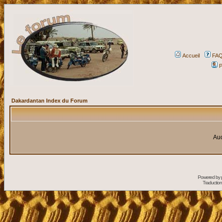
Accueil
FA
P
Dakardantan Index du Forum
Auc
Powered by
Traduction