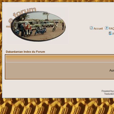
Accueil
FA
P
Dakardantan Index du Forum
Auc
Powered by
Traduction