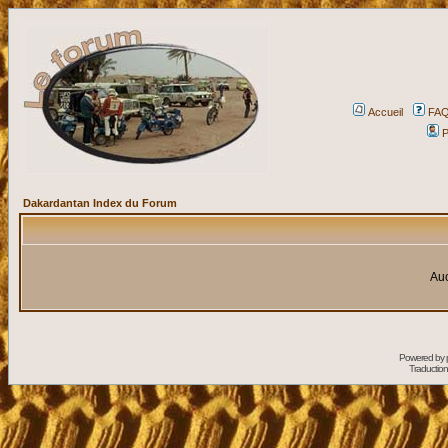
Accueil
FA
P
Dakardantan Index du Forum
Auc
Powered by
Traduction