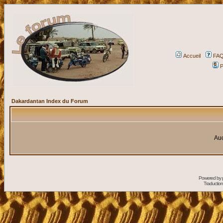
Accueil
FA
P
Dakardantan Index du Forum
Auc
Powered by
Traduction