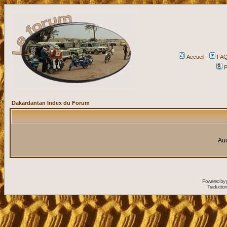
Accueil
FA
P
Dakardantan Index du Forum
Auc
Powered by
Traduction