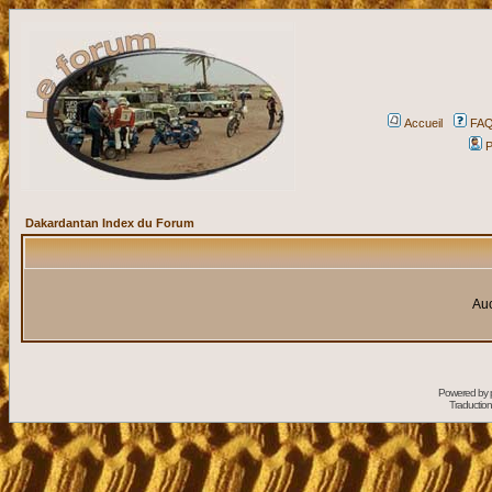
Accueil
FA
P
Dakardantan Index du Forum
Auc
Powered by
Traduction