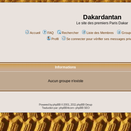
Dakardantan
Le site des premiers Paris Dakar
Accueil
FAQ
Rechercher
Liste des Membres
Groupe
Profil
Se connecter pour vérifier ses messages pri
Informations
Aucun groupe n'existe
Powered by
phpBB
© 2001, 2011 phpBB Group
Traduction par :
phpBB-fr.com
-
phpBB SEO