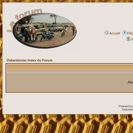
Accueil
FA
P
Dakardantan Index du Forum
Auc
Powered by
Traduction