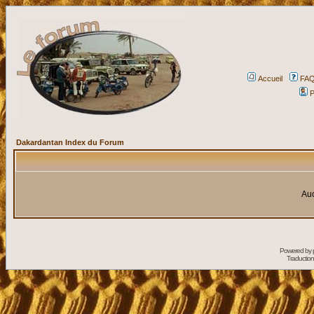
Accueil
FA
P
Dakardantan Index du Forum
Auc
Powered by
Traduction