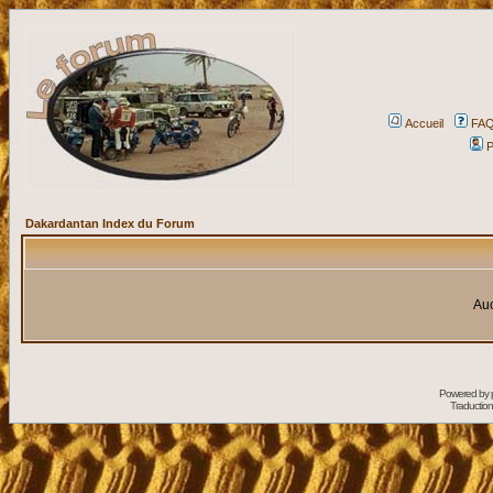
Accueil
FA
P
Dakardantan Index du Forum
Auc
Powered by
Traduction