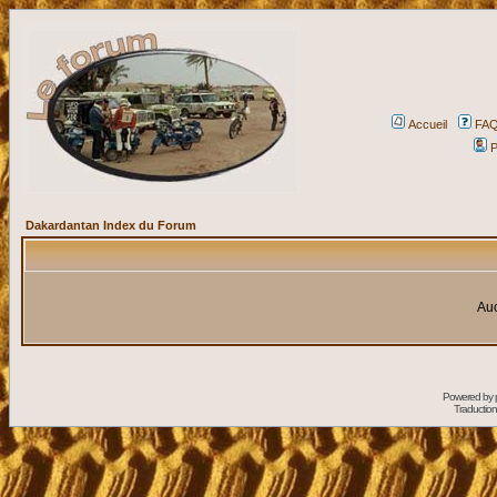
Accueil
FA
P
Dakardantan Index du Forum
Auc
Powered by
Traduction