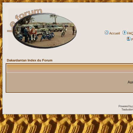
Accueil
FA
P
Dakardantan Index du Forum
Auc
Powered by
Traduction