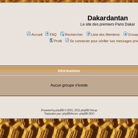
Dakardantan
Le site des premiers Paris Dakar
Accueil
FAQ
Rechercher
Liste des Membres
Groupe
Profil
Se connecter pour vérifier ses messages pri
Informations
Aucun groupe n'existe
Powered by
phpBB
© 2001, 2011 phpBB Group
Traduction par :
phpBB-fr.com
-
phpBB SEO