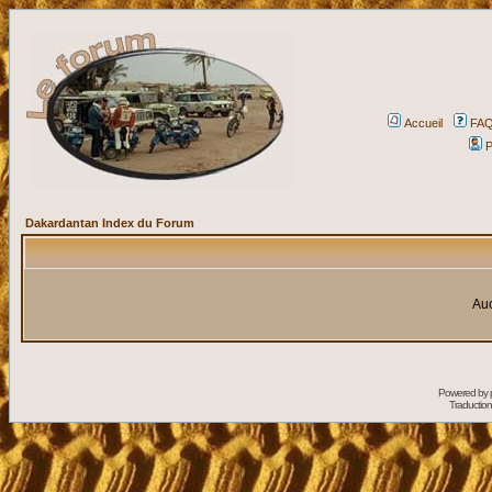
Accueil
FA
P
Dakardantan Index du Forum
Auc
Powered by
Traduction