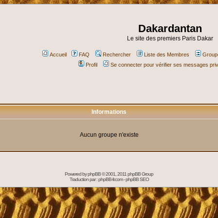
Dakardantan
Le site des premiers Paris Dakar
Accueil
FAQ
Rechercher
Liste des Membres
Groupe
Profil
Se connecter pour vérifier ses messages pri
Informations
Aucun groupe n'existe
Powered by
phpBB
© 2001, 2011 phpBB Group
Traduction par :
phpBB-fr.com
-
phpBB SEO