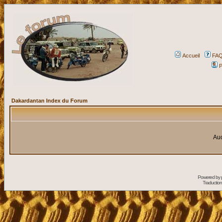
Accueil
FA
P
Dakardantan Index du Forum
Auc
Powered by
Traduction