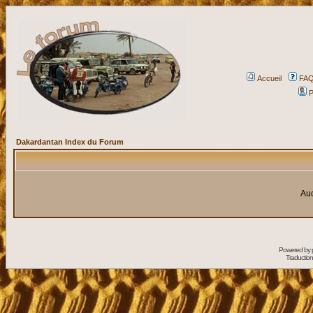
Accueil
FA
P
Dakardantan Index du Forum
Auc
Powered by
Traduction