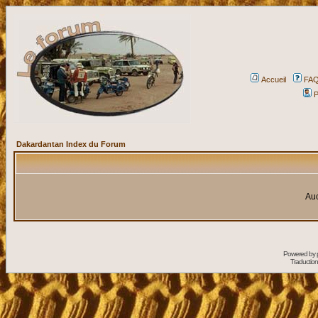
Accueil
FA
P
Dakardantan Index du Forum
Auc
Powered by
Traduction