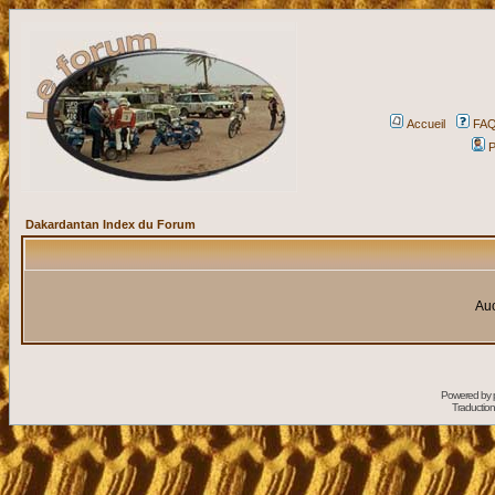
Accueil
FA
P
Dakardantan Index du Forum
Auc
Powered by
Traduction