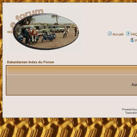
Accueil
FA
P
Dakardantan Index du Forum
Auc
Powered by
Traduction