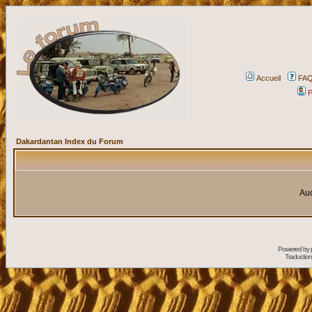
Accueil
FA
P
Dakardantan Index du Forum
Auc
Powered by
Traduction