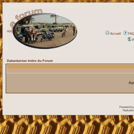
Accueil
FA
P
Dakardantan Index du Forum
Auc
Powered by
Traduction