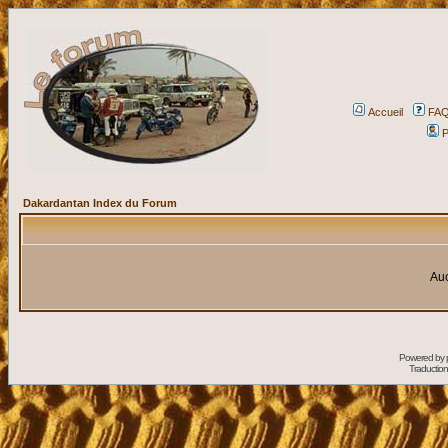
Accueil
FA
P
Dakardantan Index du Forum
Auc
Powered by
Traduction