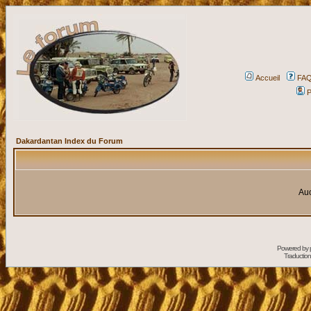
Accueil
FA
P
Dakardantan Index du Forum
Auc
Powered by
Traduction