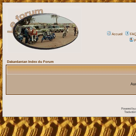
Accueil
FA
P
Dakardantan Index du Forum
Auc
Powered by
Traduction