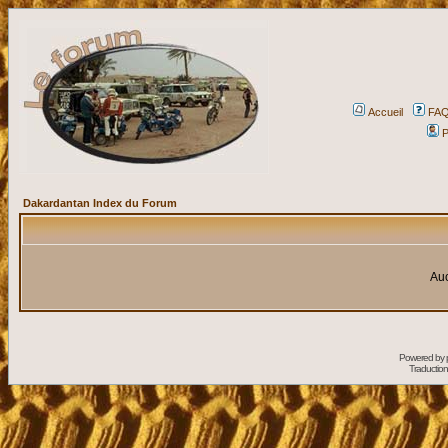
Accueil
FA
P
Dakardantan Index du Forum
Auc
Powered by
Traduction