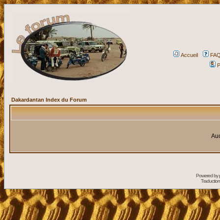
Accueil
FA
P
Dakardantan Index du Forum
Auc
Powered by
Traduction