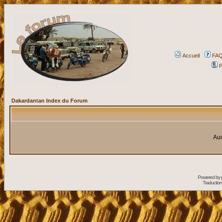
Accueil
FA
P
Dakardantan Index du Forum
Auc
Powered by
Traduction