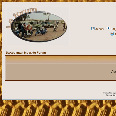
Accueil
FA
P
Dakardantan Index du Forum
Auc
Powered by
Traduction