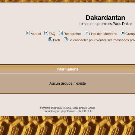
Dakardantan
Le site des premiers Paris Dakar
Accueil
FAQ
Rechercher
Liste des Membres
Groupe
Profil
Se connecter pour vérifier ses messages pri
Informations
Aucun groupe n'existe
Powered by
phpBB
© 2001, 2011 phpBB Group
Traduction par :
phpBB-fr.com
-
phpBB SEO