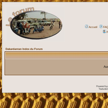
Accueil
FA
P
Dakardantan Index du Forum
Auc
Powered by
Traduction