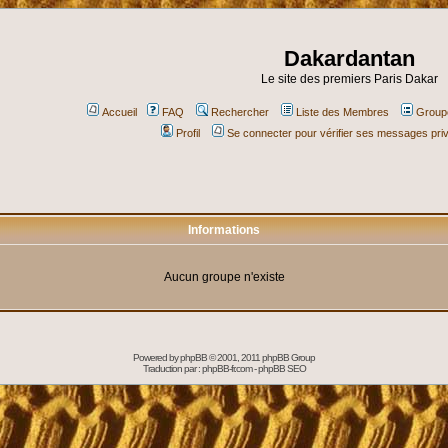
Dakardantan
Le site des premiers Paris Dakar
Accueil
FAQ
Rechercher
Liste des Membres
Groupe
Profil
Se connecter pour vérifier ses messages pri
Informations
Aucun groupe n'existe
Powered by
phpBB
© 2001, 2011 phpBB Group
Traduction par :
phpBB-fr.com
-
phpBB SEO