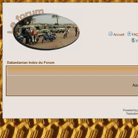
Accueil
FA
P
Dakardantan Index du Forum
Auc
Powered by
Traduction