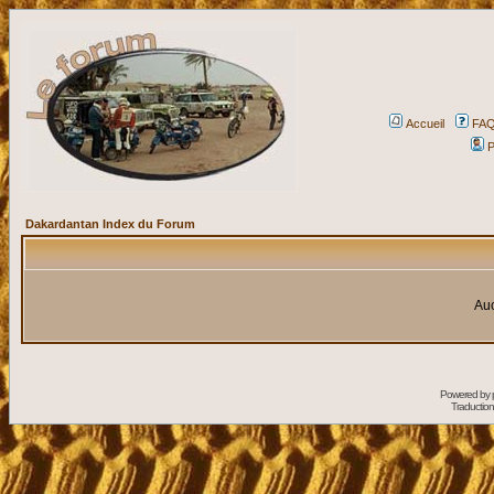
Accueil
FA
P
Dakardantan Index du Forum
Auc
Powered by
Traduction