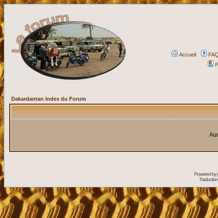
Accueil
FA
P
Dakardantan Index du Forum
Auc
Powered by
Traduction