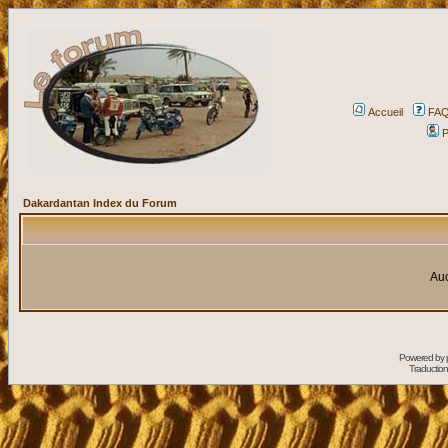
Accueil
FA
P
Dakardantan Index du Forum
Auc
Powered by
Traduction