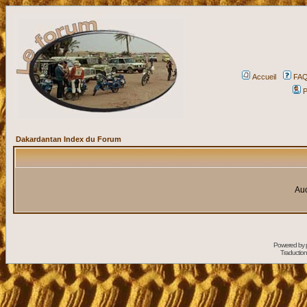
Accueil
FA
P
Dakardantan Index du Forum
Auc
Powered by
Traduction