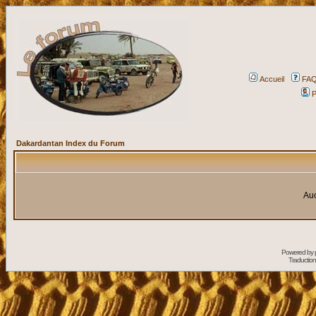
Accueil
FA
P
Dakardantan Index du Forum
Auc
Powered by
Traduction