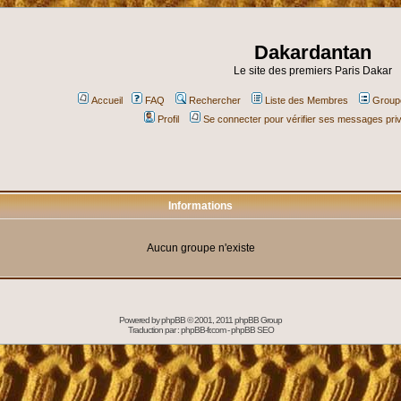
Dakardantan
Le site des premiers Paris Dakar
Accueil
FAQ
Rechercher
Liste des Membres
Groupe
Profil
Se connecter pour vérifier ses messages pri
Informations
Aucun groupe n'existe
Powered by
phpBB
© 2001, 2011 phpBB Group
Traduction par :
phpBB-fr.com
-
phpBB SEO