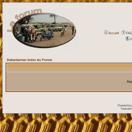
Accueil
FA
P
Dakardantan Index du Forum
Auc
Powered by
Traduction