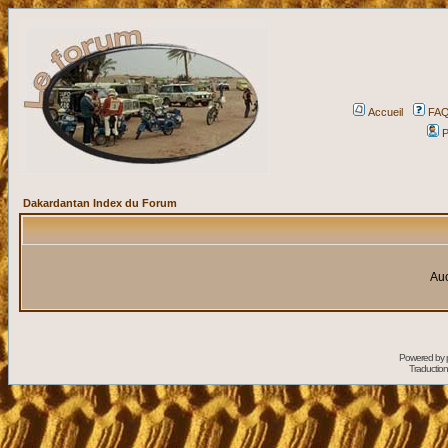
Accueil
FA
P
Dakardantan Index du Forum
Auc
Powered by
Traduction