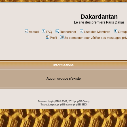
Dakardantan
Le site des premiers Paris Dakar
Accueil
FAQ
Rechercher
Liste des Membres
Groupe
Profil
Se connecter pour vérifier ses messages pri
Informations
Aucun groupe n'existe
Powered by
phpBB
© 2001, 2011 phpBB Group
Traduction par :
phpBB-fr.com
-
phpBB SEO