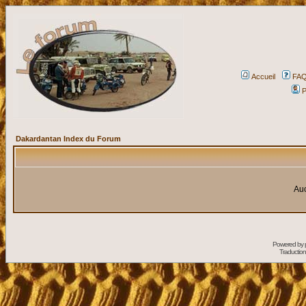
Accueil
FA
P
Dakardantan Index du Forum
Auc
Powered by
Traduction