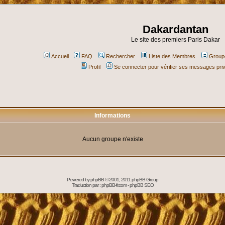
Dakardantan
Le site des premiers Paris Dakar
Accueil
FAQ
Rechercher
Liste des Membres
Groupe
Profil
Se connecter pour vérifier ses messages pri
Informations
Aucun groupe n'existe
Powered by
phpBB
© 2001, 2011 phpBB Group
Traduction par :
phpBB-fr.com
-
phpBB SEO