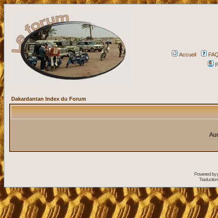
Accueil
FA
P
Dakardantan Index du Forum
Auc
Powered by
Traduction