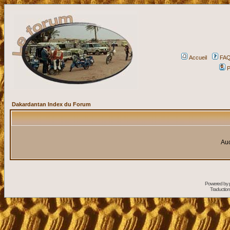
Accueil
FA
P
Dakardantan Index du Forum
Auc
Powered by
Traduction