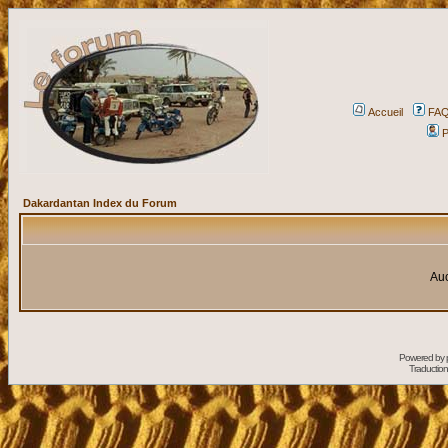
Accueil
FA
P
Dakardantan Index du Forum
Auc
Powered by
Traduction