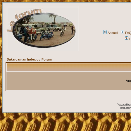
Accueil
FA
P
Dakardantan Index du Forum
Auc
Powered by
Traduction