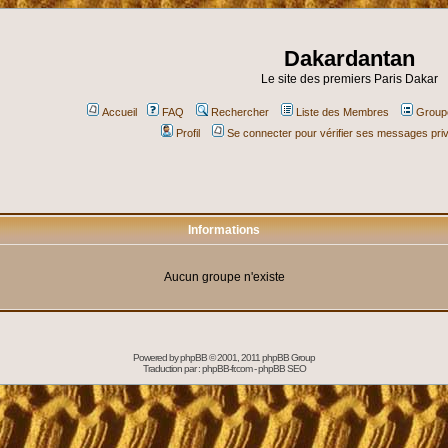
Dakardantan
Le site des premiers Paris Dakar
Accueil
FAQ
Rechercher
Liste des Membres
Groupe
Profil
Se connecter pour vérifier ses messages pri
Informations
Aucun groupe n'existe
Powered by
phpBB
© 2001, 2011 phpBB Group
Traduction par :
phpBB-fr.com
-
phpBB SEO