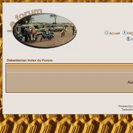
Accueil
FA
P
Dakardantan Index du Forum
Auc
Powered by
Traduction